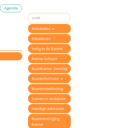
Agenda
Activiteiten
Initiatieven
Veilig in de Banne
Banne Schoon
Buurtkamer Zeeslag
Buurtinformatie
Buurtontwikkeling
Samen in de Banne
Handige adressen
Buurtvereniging
Banne