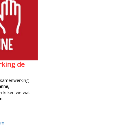
king de
 samenwerking
anne,
n kijken we wat
n.
om