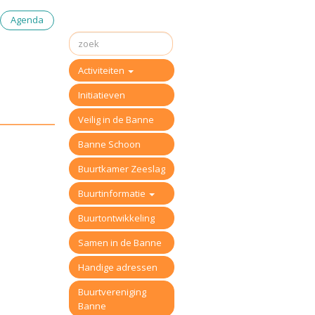
Agenda
Activiteiten
Initiatieven
Veilig in de Banne
Banne Schoon
Buurtkamer Zeeslag
Buurtinformatie
Buurtontwikkeling
Samen in de Banne
Handige adressen
Buurtvereniging
Banne