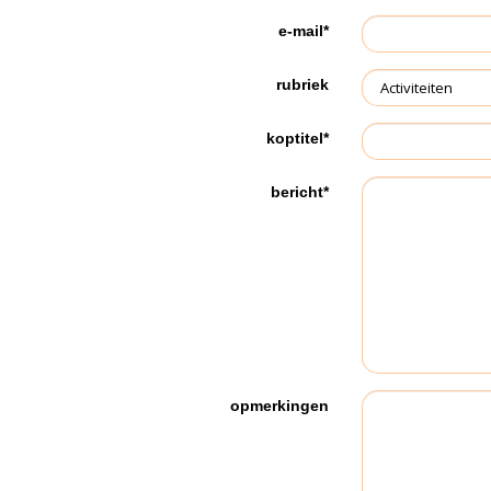
e-mail*
rubriek
koptitel*
bericht*
opmerkingen