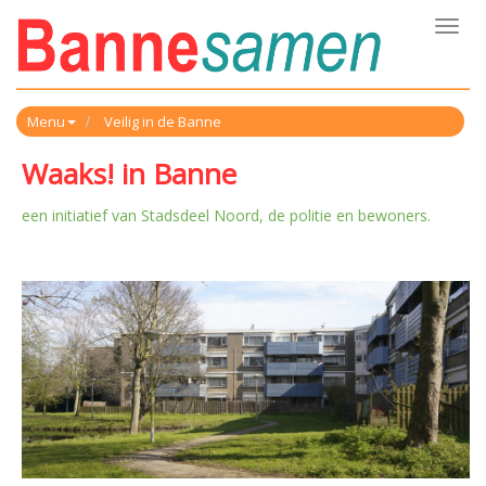
Toggl
navig
Menu
Veilig in de Banne
Waaks! in Banne
een initiatief van Stadsdeel Noord, de politie en bewoners.